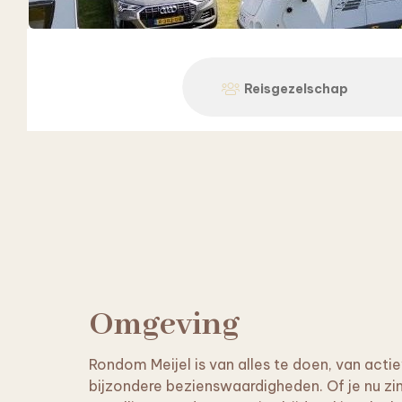
Reisgezelschap
Reset
Reset
Reset
Omgeving
Rondom Meijel is van alles te doen, van actie
bijzondere bezienswaardigheden. Of je nu zi